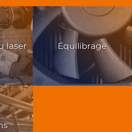
 laser
Équilibrage
ns