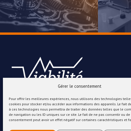
Gérer le consentement
Pour offrir les meilleures expériences, nous utilisons des technologies telle
cookies pour stocker et/ou accéder aux informations des appareils. Le fait d
à ces technologies nous permettra de traiter des données telles que le c
de navigation ou les ID uniques sur ce site. Le fait de ne pas consentir ou de 
consentement peut avoir un effet négatif sur certaines caractéristiques et f