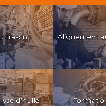
Ultrason
Alignement au
lyse d’huile
Formatio