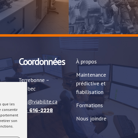
Coordonnées
À propos
Maintenance
Terrebonne –
prédictive et
Québec
fiabilisation
info@viabilite.ca
s que les
Formations
e consentir
514 616-2228
omportement
Nous joindre
retirer son
onctions.