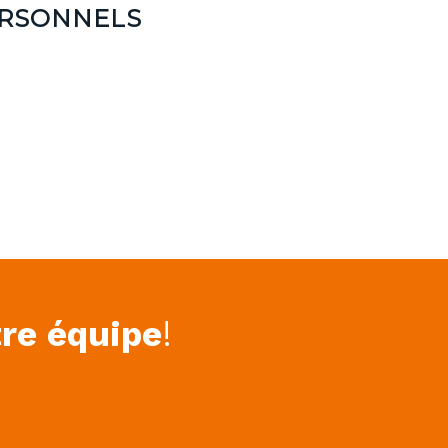
ERSONNELS
!
tre équipe